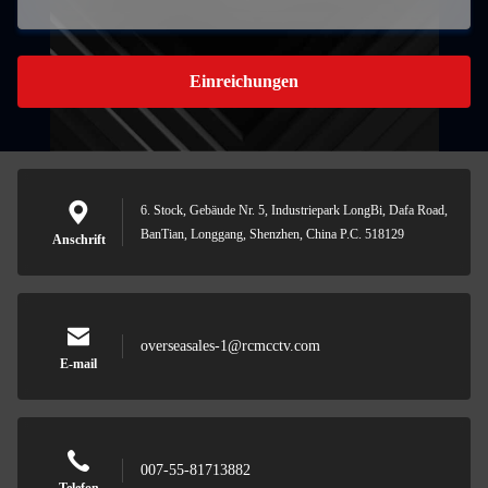
Einreichungen
6. Stock, Gebäude Nr. 5, Industriepark LongBi, Dafa Road,
BanTian, Longgang, Shenzhen, China P.C. 518129
Anschrift
overseasales-1@rcmcctv.com
E-mail
007-55-81713882