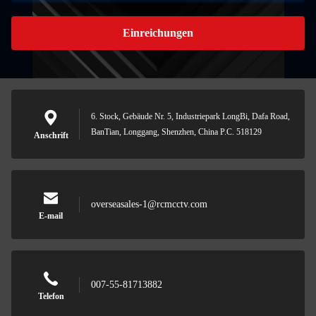
Einreichungen
6. Stock, Gebäude Nr. 5, Industriepark LongBi, Dafa Road,
BanTian, Longgang, Shenzhen, China P.C. 518129
Anschrift
overseasales-1@rcmcctv.com
E-mail
007-55-81713882
Telefon