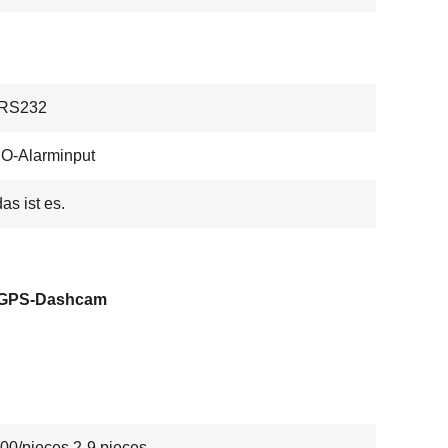
RS232
O-Alarminput
das ist es.
-GPS-Dashcam
00/pieces 2-9 pieces