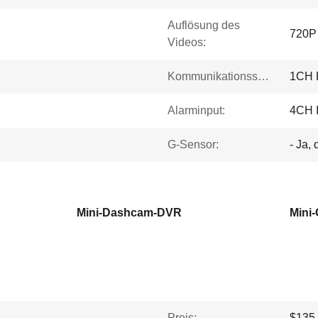
Auflösung des
720P
Videos:
Kommunikationsschnittstelle:
1CH 
Alarminput:
4CH I
G-Sensor:
- Ja, 
Mini-Dashcam-DVR
Mini
Preis:
$135.