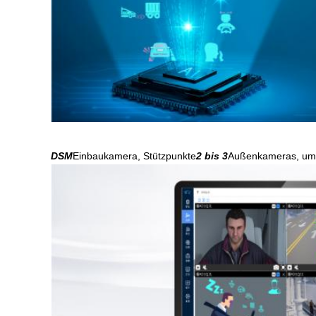
DSM
Einbaukamera, Stützpunkte
2 bis 3
Außenkameras, umf