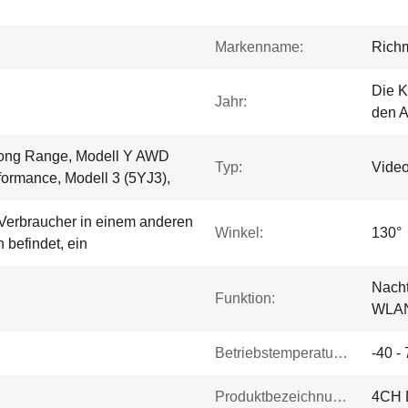
Markenname:
Rich
Die K
Jahr:
den A
Long Range, Modell Y AWD
Typ:
Vide
formance, Modell 3 (5YJ3),
r Verbraucher in einem anderen
Winkel:
130°
h befindet, ein
Nacht
Funktion:
WLAN,
Betriebstemperaturbereich:
-40 -
Produktbezeichnung:
4CH 