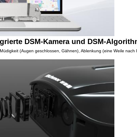
egrierte DSM-Kamera und DSM-Algorit
Müdigkeit (Augen geschlossen, Gähnen), Ablenkung (eine Weile nach li