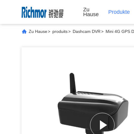
Zu
Produkte
Hause
Zu Hause
>
produits
>
Dashcam DVR
>
Mini 4G GPS D