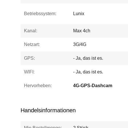
Betriebssystem:
Lunix
Kanal:
Max 4ch
Netzart:
3G/4G
GPS:
- Ja, das ist es.
WIFI:
- Ja, das ist es.
Hervorheben:
4G-GPS-Dashcam
Handelsinformationen
Min Bestellmenge:
2 Stück