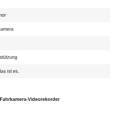
mor
kamera
stützung
das ist es.
Fahrkamera-Videorekorder