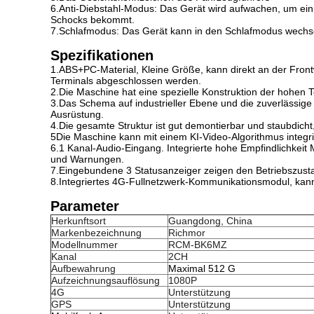
6.Anti-Diebstahl-Modus: Das Gerät wird aufwachen, um ei
Schocks bekommt.
7.Schlafmodus: Das Gerät kann in den Schlafmodus wechsel
Spezifikationen
1.ABS+PC-Material, Kleine Größe, kann direkt an der Frontwi
Terminals abgeschlossen werden.
2.Die Maschine hat eine spezielle Konstruktion der hohen 
3.Das Schema auf industrieller Ebene und die zuverlässige 
Ausrüstung.
4.Die gesamte Struktur ist gut demontierbar und staubdich
5Die Maschine kann mit einem KI-Video-Algorithmus integri
6.1 Kanal-Audio-Eingang. Integrierte hohe Empfindlichkeit
und Warnungen.
7.Eingebundene 3 Statusanzeiger zeigen den Betriebszusta
8.Integriertes 4G-Fullnetzwerk-Kommunikationsmodul, kan
Parameter
Herkunftsort
Guangdong, China
Markenbezeichnung
Richmor
Modellnummer
RCM-BK6MZ
Kanal
2CH
Aufbewahrung
Maximal 512 G
Aufzeichnungsauflösung
1080P
4G
Unterstützung
GPS
Unterstützung