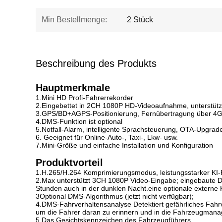
Min Bestellmenge:
2 Stück
Beschreibung des Produkts
Hauptmerkmale
1.Mini HD Profi-Fahrerrekorder
2.Eingebettet in 2CH 1080P HD-Videoaufnahme, unterstüt
3.GPS/BD+AGPS-Positionierung, Fernübertragung über 4
4.DMS-Funktion ist optional
5.Notfall-Alarm, intelligente Sprachsteuerung, OTA-Upgrad
6. Geeignet für Online-Auto-, Taxi-, Lkw- usw.
7.Mini-Größe und einfache Installation und Konfiguration
Produktvorteil
1.H.265/H.264 Komprimierungsmodus, leistungsstarker KI-
2.Max unterstützt 3CH 1080P Video-Eingabe; eingebaute D
Stunden auch in der dunklen Nacht.eine optionale externe K
3Optional DMS-Algorithmus (jetzt nicht verfügbar);
4.DMS-Fahrverhaltensanalyse Detektiert gefährliches Fah
um die Fahrer daran zu erinnern und in die Fahrzeugman
5.Das Gesichtskennzeichen des Fahrzeugführers