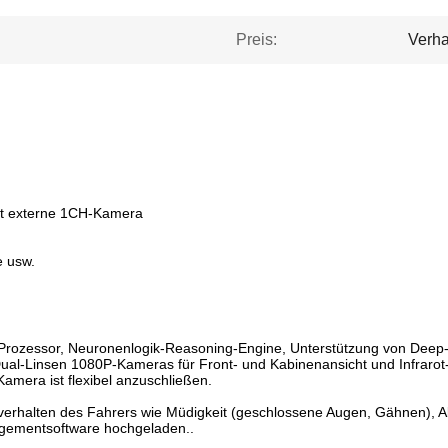
Preis:
Verha
zt externe 1CH-Kamera
G
e usw.
Prozessor, Neuronenlogik-Reasoning-Engine, Unterstützung von Deep-
ual-Linsen 1080P-Kameras für Front- und Kabinenansicht und Infrarot
amera ist flexibel anzuschließen.
rverhalten des Fahrers wie Müdigkeit (geschlossene Augen, Gähnen),
agementsoftware hochgeladen..