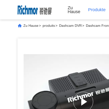
Zu
Produkte
Hause
Zu Hause
>
produits
>
Dashcam DVR
>
Dashcam Front