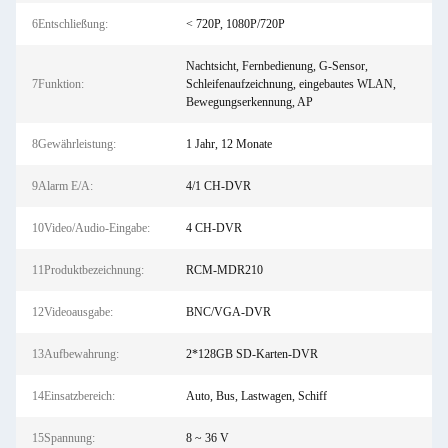
6Entschließung:
< 720P, 1080P/720P
Nachtsicht, Fernbedienung, G-Sensor,
7Funktion:
Schleifenaufzeichnung, eingebautes WLAN,
Bewegungserkennung, AP
8Gewährleistung:
1 Jahr, 12 Monate
9Alarm E/A:
4/1 CH-DVR
10Video/Audio-Eingabe:
4 CH-DVR
11Produktbezeichnung:
RCM-MDR210
12Videoausgabe:
BNC/VGA-DVR
13Aufbewahrung:
2*128GB SD-Karten-DVR
14Einsatzbereich:
Auto, Bus, Lastwagen, Schiff
15Spannung:
8 ~ 36 V