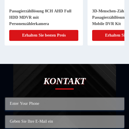
Passagierzähllösung 8CH AHD Full
3D-Menschen-Zähle
HDD MDVR mit
Passagierzähllösung
Personenzählerkamera
Mobile DVR Kit
Erhalten Sie besten Preis
Erhalten Sie 
KONTAKT