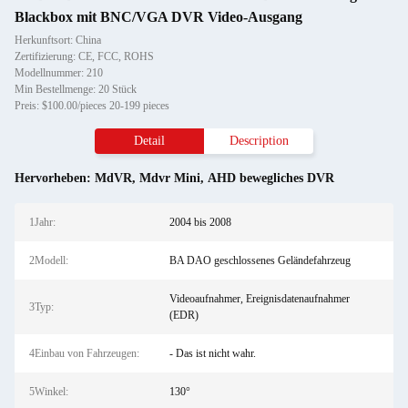
Blackbox mit BNC/VGA DVR Video-Ausgang
Herkunftsort: China
Zertifizierung: CE, FCC, ROHS
Modellnummer: 210
Min Bestellmenge: 20 Stück
Preis: $100.00/pieces 20-199 pieces
Detail
Description
Hervorheben:
MdVR
,
Mdvr Mini
,
AHD bewegliches DVR
1Jahr:
2004 bis 2008
2Modell:
BA DAO geschlossenes Geländefahrzeug
Videoaufnahmer, Ereignisdatenaufnahmer
3Typ:
(EDR)
4Einbau von Fahrzeugen:
- Das ist nicht wahr.
5Winkel:
130°