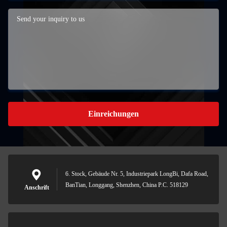
Einreichungen
6. Stock, Gebäude Nr. 5, Industriepark LongBi, Dafa Road,
BanTian, Longgang, Shenzhen, China P.C. 518129
Anschrift