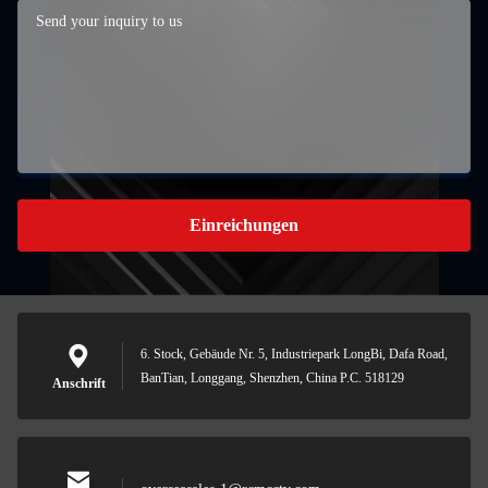
Einreichungen
6. Stock, Gebäude Nr. 5, Industriepark LongBi, Dafa Road,
BanTian, Longgang, Shenzhen, China P.C. 518129
Anschrift