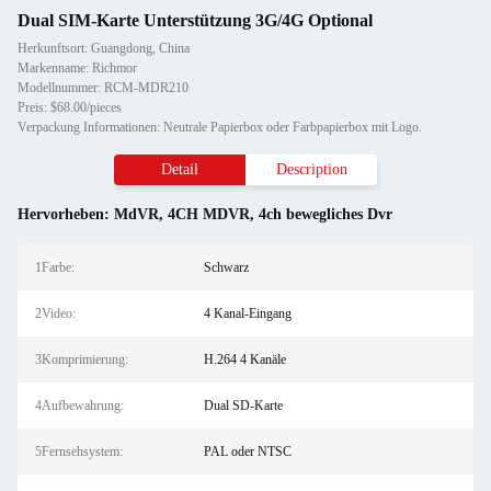
Dual SIM-Karte Unterstützung 3G/4G Optional
Herkunftsort: Guangdong, China
Markenname: Richmor
Modellnummer: RCM-MDR210
Preis: $68.00/pieces
Verpackung Informationen: Neutrale Papierbox oder Farbpapierbox mit Logo.
Detail
Description
Hervorheben:
MdVR
,
4CH MDVR
,
4ch bewegliches Dvr
1Farbe:
Schwarz
2Video:
4 Kanal-Eingang
3Komprimierung:
H.264 4 Kanäle
4Aufbewahrung:
Dual SD-Karte
5Fernsehsystem:
PAL oder NTSC