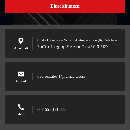
Einreichungen
6. Stock, Gebäude Nr. 5, Industriepark LongBi, Dafa Road,
BanTian, Longgang, Shenzhen, China P.C. 518129
Anschrift
overseasales-1@rcmcctv.com
E-mail
007-55-81713882
Telefon