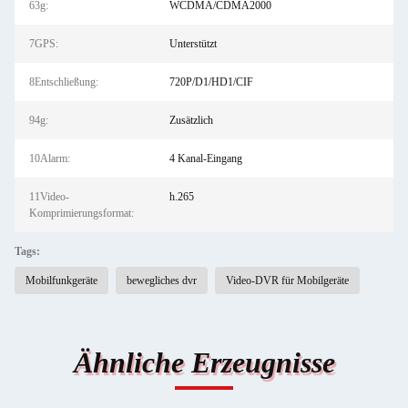
63g:
WCDMA/CDMA2000
7GPS:
Unterstützt
8Entschließung:
720P/D1/HD1/CIF
94g:
Zusätzlich
10Alarm:
4 Kanal-Eingang
11Video-
h.265
Komprimierungsformat:
Tags:
Mobilfunkgeräte
bewegliches dvr
Video-DVR für Mobilgeräte
Ähnliche Erzeugnisse