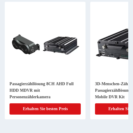
Passagierzähllösung 8CH AHD Full
3D-Menschen-Zähle
HDD MDVR mit
Passagierzähllösung
Personenzählerkamera
Mobile DVR Kit
Erhalten Sie besten Preis
Erhalten Sie 