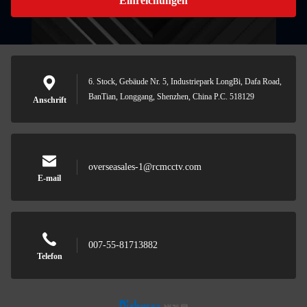
Einreichungen
6. Stock, Gebäude Nr. 5, Industriepark LongBi, Dafa Road,
BanTian, Longgang, Shenzhen, China P.C. 518129
Anschrift
overseasales-1@rcmcctv.com
E-mail
007-55-81713882
Telefon