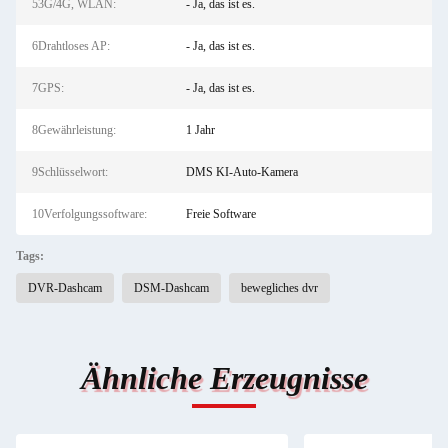
53G/4G, WLAN:
- Ja, das ist es.
6Drahtloses AP:
- Ja, das ist es.
7GPS:
- Ja, das ist es.
8Gewährleistung:
1 Jahr
9Schlüsselwort:
DMS KI-Auto-Kamera
10Verfolgungssoftware:
Freie Software
Tags:
DVR-Dashcam
DSM-Dashcam
bewegliches dvr
Ähnliche Erzeugnisse