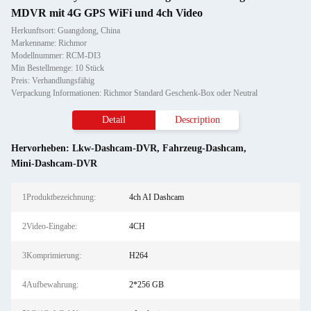
MDVR mit 4G GPS WiFi und 4ch Video
Herkunftsort: Guangdong, China
Markenname: Richmor
Modellnummer: RCM-DI3
Min Bestellmenge: 10 Stück
Preis: Verhandlungsfähig
Verpackung Informationen: Richmor Standard Geschenk-Box oder Neutral
Detail
Description
Hervorheben:
Lkw-Dashcam-DVR
,
Fahrzeug-Dashcam
,
Mini-Dashcam-DVR
1Produktbezeichnung:
4ch AI Dashcam
2Video-Eingabe:
4CH
3Komprimierung:
H264
4Aufbewahrung:
2*256 GB