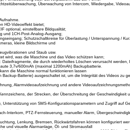
Echtzeitüberwachung, Überwachung von Intercom, Wiedergabe, Videoauf
-Aufnahme.
 HD-Videoeffekt bietet;
optional, einstellbare Bildqualität;
ng und 1CH-Post-Analog-Ausgang;
seingang; Schutzschaltkreise für Überlastung / Unterspannung / Kurz
meras, kleine Bildschirme und
eugvibrationen und Staub usw.
et wird, was die Maschine und das Video schützen kann;
teifragmente, die durch wiederholtes Löschen verursacht werden, löse
ebaute 3,7v/600mAh (maximal 1200mAh) Backupbatterie.
 kann die Maschine normal funktionieren lassen
h Backup-Batterie) ausgeschaltet ist, um die Integrität des Videos zu 
chnung, Alarmvideoaufzeichnung und andere Videoaufzeichnungsmethod
ennzeichens, der Strecken, der Überschreitung der Geschwindigkeit 
, Unterstützung von SMS-Konfigurationsparametern und Zugriff auf Ge
ch-Interkom, PTZ-Fernsteuerung, manueller Alarm, Übergeschwindigke
uchtung, Lenkung, Bremsen, Rückwärtsfahren können konfiguriert we
e und visuelle Alarmanlage, Öl- und Stromausfall