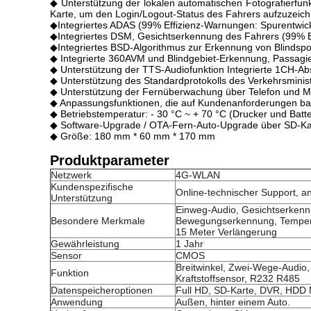
◆ Unterstützung der lokalen automatischen Fotografierfun
Karte, um den Login/Logout-Status des Fahrers aufzuzeic
◆Integriertes ADAS (99% Effizienz-Warnungen: Spurentwick
◆Integriertes DSM, Gesichtserkennung des Fahrers (99% Eff
◆Integriertes BSD-Algorithmus zur Erkennung von Blindspo
◆ Integrierte 360AVM und Blindgebiet-Erkennung, Passagie
◆ Unterstützung der TTS-Audiofunktion Integrierte 1CH-
◆ Unterstützung des Standardprotokolls des Verkehrsmini
◆ Unterstützung der Fernüberwachung über Telefon und Mo
◆ Anpassungsfunktionen, die auf Kundenanforderungen ba
◆ Betriebstemperatur: - 30 °C ~ + 70 °C (Drucker und Batter
◆ Software-Upgrade / OTA-Fern-Auto-Upgrade über SD-Kart
◆ Größe: 180 mm * 60 mm * 170 mm
Produktparameter
Netzwerk
4G-WLAN
Kundenspezifische
Online-technischer Support,
Unterstützung
Einweg-Audio, Gesichtserkenn
Besondere Merkmale
Bewegungserkennung, Tempera
15 Meter Verlängerung
Gewährleistung
1 Jahr
Sensor
CMOS
Breitwinkel, Zwei-Wege-Audio,
Funktion
Kraftstoffsensor, R232 R485
Datenspeicheroptionen
Full HD, SD-Karte, DVR, HD
Anwendung
Außen, hinter einem Auto.