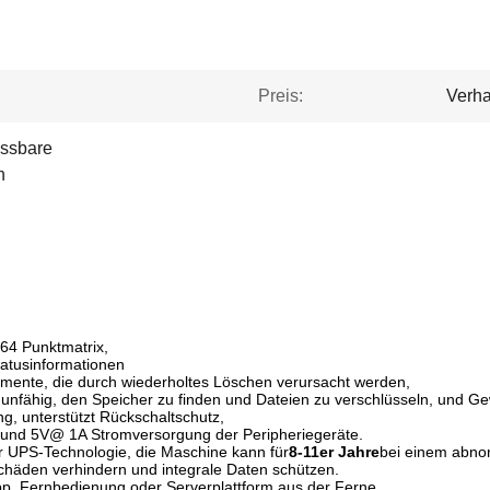
Preis:
Verha
assbare
n
64 Punktmatrix,
tatusinformationen
mente, die durch wiederholtes Löschen verursacht werden,
unfähig, den Speicher zu finden und Dateien zu verschlüsseln, und Gewä
, unterstützt Rückschaltschutz,
nd 5V@ 1A Stromversorgung der Peripheriegeräte.
er UPS-Technologie, die Maschine kann für
8-11er Jahre
bei einem abnor
chäden verhindern und integrale Daten schützen.
pp, Fernbedienung oder Serverplattform aus der Ferne.