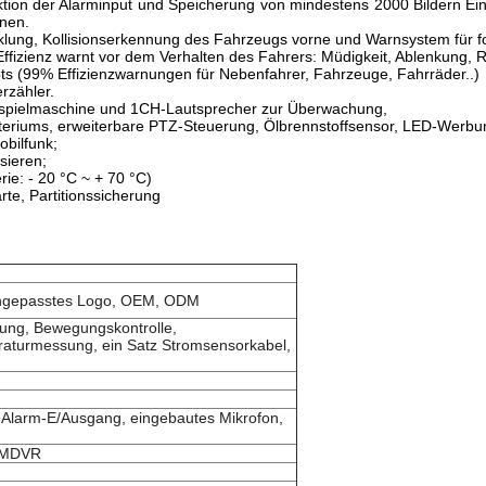
ktion der Alarminput und Speicherung von mindestens 2000 Bildern Ei
hnen.
lung, Kollisionserkennung des Fahrzeugs vorne und Warnsystem für for
izienz warnt vor dem Verhalten des Fahrers: Müdigkeit, Ablenkung, Ra
ts (99% Effizienzwarnungen für Nebenfahrer, Fahrzeuge, Fahrräder..)
rzähler.
Abspielmaschine und 1CH-Lautsprecher zur Überwachung,
steriums, erweiterbare PTZ-Steuerung, Ölbrennstoffsensor, LED-Werbu
bilfunk;
sieren;
ie: - 20 °C ~ + 70 °C)
e, Partitionssicherung
 angepasstes Logo, OEM, ODM
ung, Bewegungskontrolle,
turmessung, ein Satz Stromsensorkabel,
 Alarm-E/Ausgang, eingebautes Mikrofon,
D MDVR