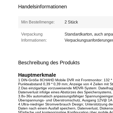
Handelsinformationen
Min Bestellmenge:
2 Stück
Verpackung
Standardkarton, auch anp
Informationen:
Verpackungsanforderunge
Beschreibung des Produkts
Hauptmerkmale
1 DIN-Größe 8CHAHD Mobile DVR mit Frontmonitor: 132 * 
Punkteabstand 0,39 * 0,39 mm; Anzeige von 4 Zeilen mit S
2.Das einzigartige vorzuweisende MDVR-System: Dateifrag
Datenverlust infolge eines Abstürzes des Speichersystems, 
3.8v-36v automatisch anpassungsfähiger Spannungseingang
Überspannungs- und Überstromschutz, Ausgang 12V@ 1A u
4.Ultra-niedriger Stromverbrauch Design; Unterstützung d
Daten nach einem Ausfall speichern, Datenverlust, Diskens
5Einfache und kostengünstige Konfiguration über mobile A