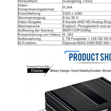
Herkunftsort
Guangdong, China
Video-
H.264
Komprimierungsformat
Entschließung
1920 x 1080
Stromversorgung
8 bis 36 V
Video-Eingabe
8 Kanäle AHD HD-Analog-Einga
Alarmsprache
Englisch, Portugiesisch und 
Auflösung der Kamera
960P/720P/1080p
Komprimierung von Videos
H. 264
Aufbewahrung
1 TB Festplatte + 128 GB SD-
KI-Funktion
Optional ADAS DSM BSD 360 