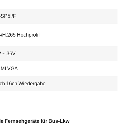
SP5I/F
/H.265 Hochprofil
 ~ 36V
-MI VGA
8ch 16ch Wiedergabe
le Fernsehgeräte für Bus-Lkw