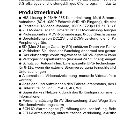
6.Großartiges und leistungsfähiges Clientprogramm, das 
Produktmerkmale
◆ HIS-Lösung, H.264/H.265-Komprimierung, Multi-Stream
Aufnahme (8CH 1080P Echtzeit-AHD HD-Eingang), die einen
◆ Echtzeit-HD-Videoaufnahme, 1080p / 720p / D1 / HD1 / CIF 
◆ 2CH-Videoausgang. Unterstützt 1CH-Vor-Analog-Ausga
◆ Professionelles MDVR-Stromdesign, 8-36v Gleichspannung
◆ Bereitstellung von DC12V- und DC5V-Leistung, die für Ka
Peripheriegeräte;
■ SD (Max 2 Large Capacity SD) schützen Daten vor Fahrz
◆ Verhindern Sie, dass der Watchdog abnormal neu gestart
◆ Das einzigartige vorab zugewiesene MDVR-System kann: Da
◆ Verzögerungsspielfunktion (maximal 24 Stunden); eing
◆ Schutz vor Autounfällen: Eine spezielle UPS-Technologie
für 8-11s, wenn die externe Stromversorgung (einschließlic
Untersuchungen
◆ Automatische Videoaufzeichnung, manuelle Videoaufzei
werden;
◆ Anzeigen und Aufzeichnen des Fahrzeugfahrstatus, des K
◆ Unterstützung von GPS/BD, 4G, WiFi;
◆ Superstarkes Netzwerk:durch das IE-Konfigurationsmenü
Informationen;
◆ Fernunterstützung für AV-Überwachung, Zwei-Wege-Spra
Streckenabweichungsalarm;
◆ 6CH IO-Alarmeingabe (Türöffnung und -schließung, Bele
◆ 2CH-Alarmausgang, unterstützende Verbindung, akustisch