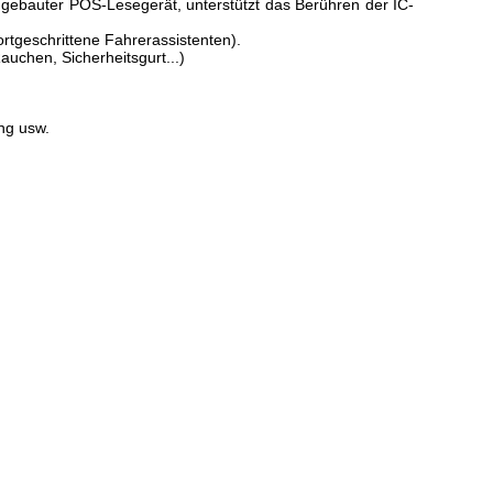
ngebauter POS-Lesegerät, unterstützt das Berühren der IC-
tgeschrittene Fahrerassistenten).
uchen, Sicherheitsgurt...)
ng usw.