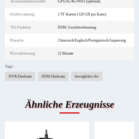
5Kommunikationsmittel:
GPS/3G/4G/WIFI (optional)
6Aufbewahrung:
2 TF-Karten (128 GB pro Karte)
7KI-Funktion:
DSM; Gesichtserkennung
8Sprache:
Chinesisch/Englisch/Portugiesisch/Anpassung
9Gewährleistung:
12 Monate
Tags:
DVR-Dashcam
DSM-Dashcam
bewegliches dvr
Ähnliche Erzeugnisse