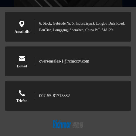
6. Stock, Gebäude Nr. 5, Industriepark LongBi, Dafa Road,
BanTian, Longgang, Shenzhen, China P.C. 518129
Anschrift
overseasales-1@rcmcctv.com
E-mail
007-55-81713882
Telefon