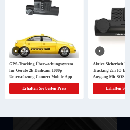
GPS-Tracking Überwachungssystem
Aktive Sicherheit Da
für Geräte 2k Dashcam 1080p
Tracking 2ch IO Ein
Unterstützung Connect Mobile App
Ausgang Mit SOS-Ta
Erhalten Sie besten Preis
Erhalten Sie 