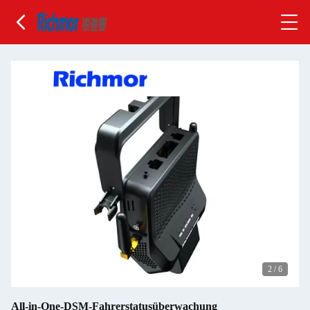
2
/
6
All-in-One-DSM-Fahrerstatusüberwachung