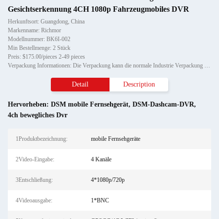
Gesichtserkennung 4CH 1080p Fahrzeugmobiles DVR
Herkunftsort: Guangdong, China
Markenname: Richmor
Modellnummer: BK6I-002
Min Bestellmenge: 2 Stück
Preis: $175.00/pieces 2-49 pieces
Verpackung Informationen: Die Verpackung kann die normale Industrie Verpackung oder kundenspezifischen Service sein.
Detail
Description
Hervorheben:
DSM mobile Fernsehgerät
,
DSM-Dashcam-DVR
,
4ch bewegliches Dvr
1Produktbezeichnung:
mobile Fernsehgeräte
2Video-Eingabe:
4 Kanäle
3Entschließung:
4*1080p/720p
4Videoausgabe:
1*BNC