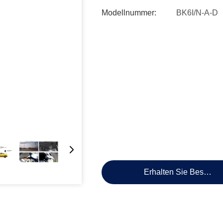
Modellnummer:
BK6I/N-A-D
Erhalten Sie Besten P