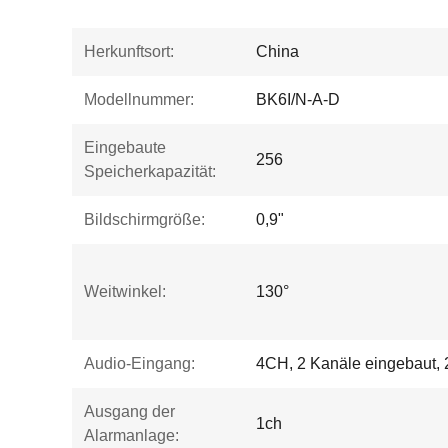
Herkunftsort:
China
Modellnummer:
BK6I/N-A-D
Eingebaute
256
Speicherkapazität:
Bildschirmgröße:
0,9"
Weitwinkel:
130°
Audio-Eingang:
4CH, 2 Kanäle eingebaut, 2
Ausgang der
1ch
Alarmanlage: