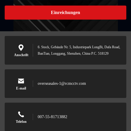
Einreichungen
6. Stock, Gebäude Nr. 5, Industriepark LongBi, Dafa Road,
BanTian, Longgang, Shenzhen, China P.C. 518129
Anschrift
overseasales-1@rcmcctv.com
E-mail
007-55-81713882
Telefon