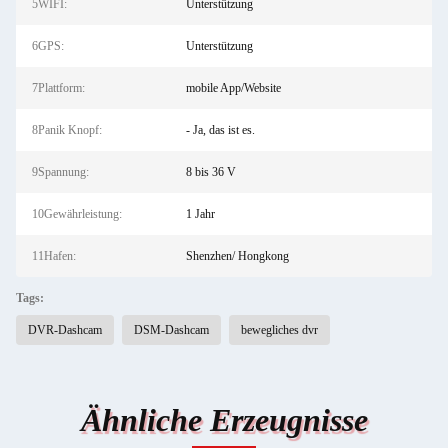
5WIFI:
Unterstützung
6GPS:
Unterstützung
7Plattform:
mobile App/Website
8Panik Knopf:
- Ja, das ist es.
9Spannung:
8 bis 36 V
10Gewährleistung:
1 Jahr
11Hafen:
Shenzhen/ Hongkong
Tags:
DVR-Dashcam
DSM-Dashcam
bewegliches dvr
Ähnliche Erzeugnisse