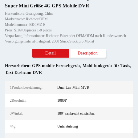
Super Mini Größe 4G GPS Mobile DVR
Herkunftsort: Guangdong, China
Markenname: Richmor/OEM
Modellnummer: BK6MZ-E
Preis: $109.00/pieces 1-9 pieces
Verpackung Informationen: Richmor-Paket oder OEM/ODM nach Kundenwunsch
Versorgungsmaterial-Fähigkeit: 2000 Stück/Stück pro Monat
Detail
Description
Hervorheben:
GPS mobile Fernsehgerät
,
Mobilfunkgerät für Taxis
,
Taxi-Dashcam DVR
1Produktbezeichnung:
Dual-Len-Mini-MVR
2Resolutin:
1080P
3Winkel:
180° senkrecht einstellbar
44g:
Unterstützung