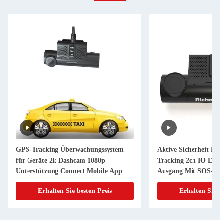
GPS-Tracking Überwachungssystem
Aktive Sicherheit Da
für Geräte 2k Dashcam 1080p
Tracking 2ch IO Ein
Unterstützung Connect Mobile App
Ausgang Mit SOS-Ta
Erhalten Sie besten Preis
Erhalten Sie 