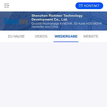
KONTAKT
Shenzhen Richmor Technology
Development Co., Ltd.
Qualität Hochrangige KI-MDVR, SD-Karte HDD MDVR
Hersteller aus China
ZU HAUSE
VIDEOS
WIEDERGABE
WEBSITE