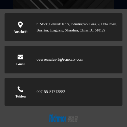
6. Stock, Gebäude Nr. 5, Industriepark LongBi, Dafa Road,
BanTian, Longgang, Shenzhen, China P.C. 518129
Anschrift
overseasales-1@rcmcctv.com
E-mail
007-55-81713882
Telefon