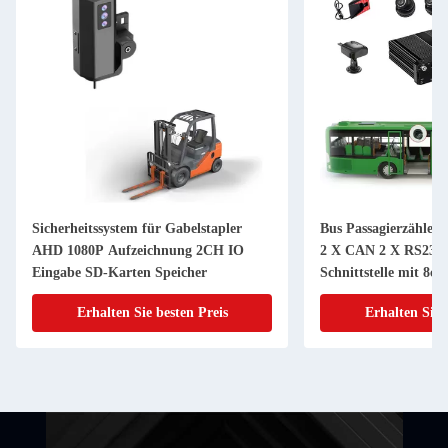
Sicherheitssystem für Gabelstapler
Bus Passagierzähler
AHD 1080P Aufzeichnung 2CH IO
2 X CAN 2 X RS232 
Eingabe SD-Karten Speicher
Schnittstelle mit 8c
Erhalten Sie besten Preis
Erhalten Sie 