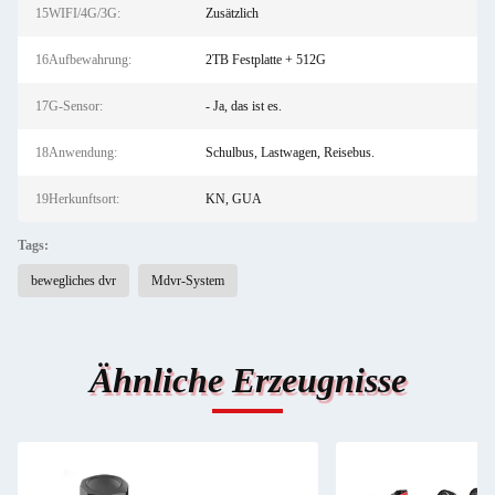
15WIFI/4G/3G:
Zusätzlich
16Aufbewahrung:
2TB Festplatte + 512G
17G-Sensor:
- Ja, das ist es.
18Anwendung:
Schulbus, Lastwagen, Reisebus.
19Herkunftsort:
KN, GUA
Tags:
bewegliches dvr
Mdvr-System
Ähnliche Erzeugnisse