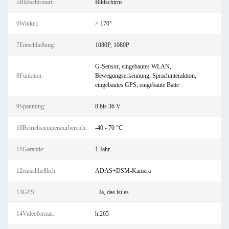
5Bildschirmart:
Bildschirm
6Winkel:
> 170°
7Entschließung:
1080P, 1080P
G-Sensor, eingebautes WLAN,
8Funktion:
Bewegungserkennung, Sprachinteraktion,
eingebautes GPS, eingebaute Batte
9Spannung:
8 bis 36 V
10Betriebstemperaturbereich:
-40 - 70 °C
11Garantie:
1 Jahr
12einschließlich:
ADAS+DSM-Kamera
13GPS:
- Ja, das ist es.
14Videoformat:
h.265