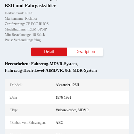
BSD und Fahrgastzähler
Herkunftsort: GUA
Markenname: Richmor
Zertifizierung: CE FCC RHOS
Modellnummer: RCM-SP5IP
Min Bestellmenge: 10 Stück
Preis: Verhandlungsfähig
Detail
Description
Hervorheben:
Fahrzeug-MDVR-System
,
Fahrzeug-Hoch-Level-AIMDVR
,
8ch MDR-System
1Modell:
Alexander 126H
2Jahr:
1976-1991
3Typ:
Videorekorder, MDVR
4Einbau von Fahrzeugen:
ABG