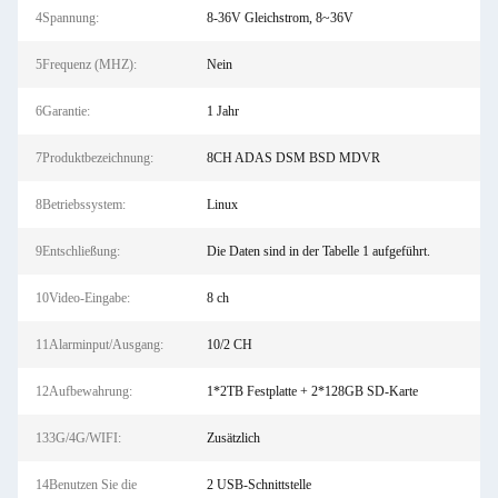
4Spannung:
8-36V Gleichstrom, 8~36V
5Frequenz (MHZ):
Nein
6Garantie:
1 Jahr
7Produktbezeichnung:
8CH ADAS DSM BSD MDVR
8Betriebssystem:
Linux
9Entschließung:
Die Daten sind in der Tabelle 1 aufgeführt.
10Video-Eingabe:
8 ch
11Alarminput/Ausgang:
10/2 CH
12Aufbewahrung:
1*2TB Festplatte + 2*128GB SD-Karte
133G/4G/WIFI:
Zusätzlich
14Benutzen Sie die
2 USB-Schnittstelle