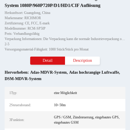
System 1080P/960P720P/D1/HD1/CIF Auflösung
Herkunftsort: Guangdong, China
Markenname: RICHMOR
Zertifizierung: CE, FCC, E-mark
Modellnummer: RCM-SP5IP
Preis: Verhandlungsfähig
Verpackung Informationen: Die Verpackung kann die normale Industrieverpackung oder der kundenspezifische Service sein.
2-5
Versorgungsmaterial-Fähigkeit: 1000 Stück/Stück pro Monat
Detail
Description
Hervorheben:
Adas-MDVR-System
,
Adas hochrangige Luftwaffe
,
DSM-MDVR-System
1Typ:
eine Möglichkeit
2Steuerabstand:
10~50m
GPS / GSM, Zündsteuerung, eingebautes GPS,
3Funktion:
eingebautes GSM