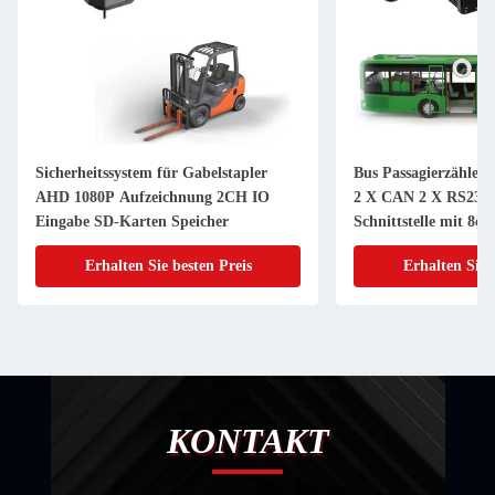
Sicherheitssystem für Gabelstapler
Bus Passagierzähler
AHD 1080P Aufzeichnung 2CH IO
2 X CAN 2 X RS232 
Eingabe SD-Karten Speicher
Schnittstelle mit 8c
Erhalten Sie besten Preis
Erhalten Sie 
KONTAKT