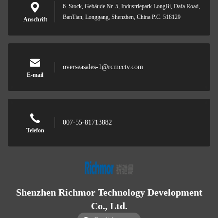
6. Stock, Gebäude Nr. 5, Industriepark LongBi, Dafa Road,
BanTian, Longgang, Shenzhen, China P.C. 518129
Anschrift
overseasales-1@rcmcctv.com
E-mail
007-55-81713882
Telefon
Shenzhen Richmor Technology Development
Co., Ltd.