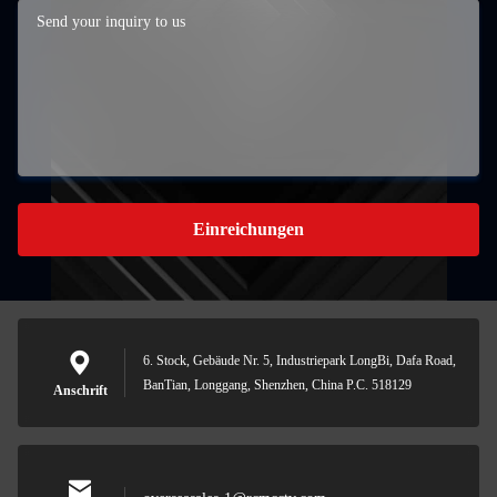
Einreichungen
6. Stock, Gebäude Nr. 5, Industriepark LongBi, Dafa Road,
BanTian, Longgang, Shenzhen, China P.C. 518129
Anschrift